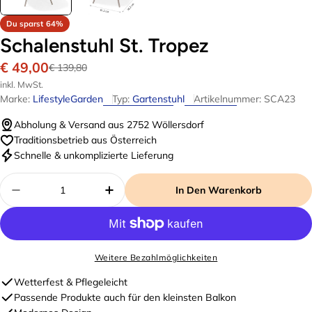
Du sparst
64%
Schalenstuhl St. Tropez
€ 49,00
Verkaufspreis
Regulärer
€ 139,80
Preis
inkl. MwSt.
Marke:
LifestyleGarden
Typ:
Gartenstuhl
Artikelnummer:
SCA23
Abholung & Versand aus 2752 Wöllersdorf
Traditionsbetrieb aus Österreich
Schnelle & unkomplizierte Lieferung
Menge
In Den Warenkorb
Menge Für Schalenstuhl St. Tropez Verringern
Menge Für Schalenstuhl St. Trop
Weitere Bezahlmöglichkeiten
Wetterfest & Pflegeleicht
Passende Produkte auch für den kleinsten Balkon