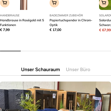
In Den Warenkorb
In Den Warenkorb
In D
HANDBRAUSE
BADEZIMMER ZUBEHÖR
SOLARD
Handbrause in Roségold mit 5
Papiertuchspender in Chrom-
Solardu
Funktionen
Optik
Schwar
Regulärer
€ 7,99
Regulärer
€ 17,00
€ 67,99
Verkau
Regulä
Preis
Preis
Preis
Unser Schauraum
Unser Büro