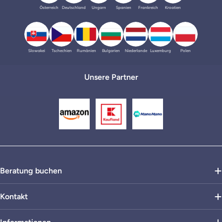
Österreich
Deutschland
Ungarn
Spanien
Frankreich
Kroatien
Slowakei
Tschechien
Rumänien
Bulgarien
Niederlande
Luxemburg
Polen
Unsere Partner
Beratung buchen
Kontakt