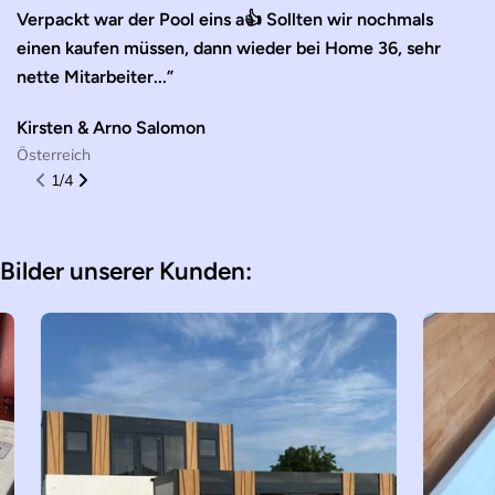
Verpackt war der Pool eins a👍 Sollten wir nochmals
K
einen kaufen müssen, dann wieder bei Home 36, sehr
Ve
nette Mitarbeiter...”
W
De
Kirsten & Arno Salomon
Österreich
1
/
4
Bilder unserer Kunden: