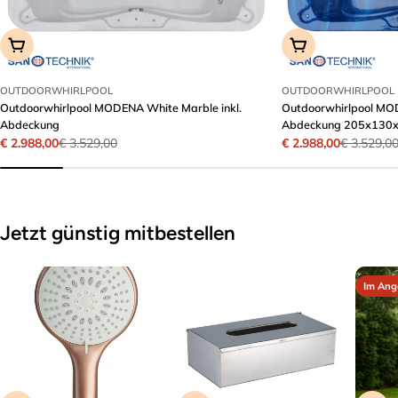
Ihre
Nachricht
In Den Warenkorb
In Den Warenkor
OUTDOORWHIRLPOOL
OUTDOORWHIRLPOOL
Die mit * gekennzeichneten Felder sind Pflichtfelder.
Outdoorwhirlpool MODENA White Marble inkl.
Outdoorwhirlpool MOD
Abdeckung
Abdeckung 205x130x7
€ 2.988,00
€ 2.988,00
€ 3.529,00
€ 3.529,0
Verkaufspreis
Regulärer
Verkaufspreis
Regulärer
Frage Senden
Preis
Preis
Jetzt günstig mitbestellen
Im Ang