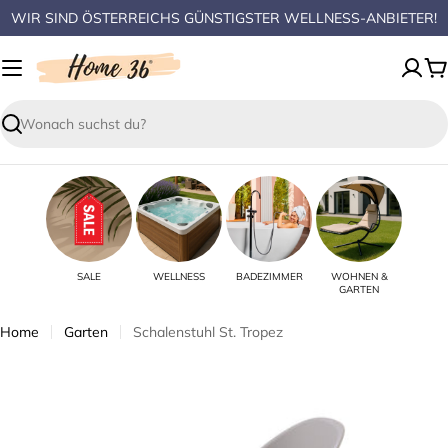
Zum
WIR SIND ÖSTERREICHS GÜNSTIGSTER WELLNESS-ANBIETER!
Inhalt
springen
W
Suchen
SALE
WELLNESS
BADEZIMMER
WOHNEN &
GARTEN
Home
Garten
Schalenstuhl St. Tropez