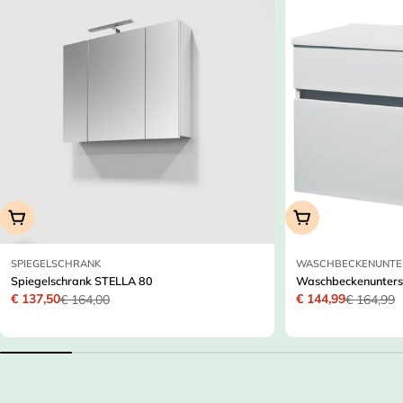
In Den Warenkorb
In Den Warenkor
SPIEGELSCHRANK
WASCHBECKENUNTE
Spiegelschrank STELLA 80
Waschbeckenunters
€ 137,50
€ 144,99
€ 164,00
€ 164,99
Verkaufspreis
Regulärer
Verkaufspreis
Regulärer
Preis
Preis