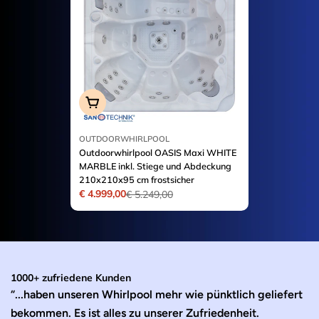
In Den Warenkorb
OUTDOORWHIRLPOOL
Outdoorwhirlpool OASIS Maxi WHITE
MARBLE inkl. Stiege und Abdeckung
210x210x95 cm frostsicher
€ 4.999,00
€ 5.249,00
Verkaufspreis
Regulärer
Preis
1000+ zufriedene Kunden
“...haben unseren Whirlpool mehr wie pünktlich geliefert
“D
bekommen. Es ist alles zu unserer Zufriedenheit.
B